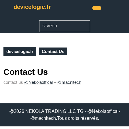
Skip
devicelogic.fr
to
Open
content
Button
Skip
Search
to
for:
content
devicelogic.fr
Contact Us
Contact Us
contact us
@Nekolaoffical
–
@macnitech
@2026 NEKOLA TRADING LLC TG - @Nekolaoffical-
@macnitech.Tous droits réservés.